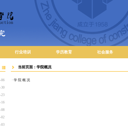
行业培训
学历教育
社会服务
当前页面：
学院概况
-06
·
学 院 概 况
-30
-23
-16
-08
-02
-03